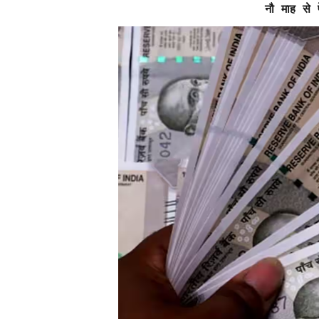
नौ माह से पे