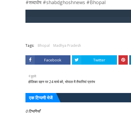
#शब्‍दघोष #shabdghoshnews #Bhopal
Tags:
Bhopal
Madhya Pradesh
Facebook
Twitter
पुराने
होलिका दहन पर 24 मार्च को, भोपाल में तैयारियां प्रारंभ
एक टिप्पणी भेजें
0 टिप्पणियाँ