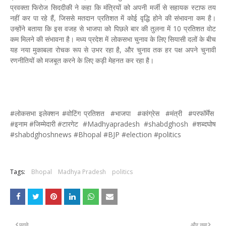
प्रवक्ता फिरोज सिददीकी ने कहा कि मंत्रियों को अपनी मर्जी से सहायक स्टाफ तय
नहीं कर पा रहे हैं, जिससे मतदान प्रतिशत में कोई वृद्धि होने की संभावना कम है।
उन्होंने बताया कि इस वजह से भाजपा को पिछले बार की तुलना में 10 प्रतिशत वोट
कम मिलने की संभावना है। मध्य प्रदेश में लोकसभा चुनाव के लिए सियासी दलों के बीच
यह नया मुकाबला रोचक रूप से उभर रहा है, और चुनाव तक हर पक्ष अपने चुनावी
रणनीतियों को मजबूत करने के लिए कड़ी मेहनत कर रहा है।
#लोकसभा इलेक्शन #वोटिंग प्रतिशत #भाजपा #कांग्रेस #मंत्री #परफॉर्मेंस
#इनाम #जिम्मेदारी #टारगेट #Madhyapradesh #shabdghosh #शब्‍दघोष
#shabdghoshnews #Bhopal #BJP #election #politics
Tags:
Bhopal
Madhya Pradesh
politics
पुराने
और नया