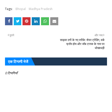
Tags:
Bhopal
Madhya Pradesh
पुराने
और नया
साइबर ठगों के नए तरीके: शेयर ट्रेडिंग, वर्क
फ्रॉम होम और जॉब टास्क के नाम पर
धोखाधड़ी
एक टिप्पणी भेजें
0 टिप्पणियाँ