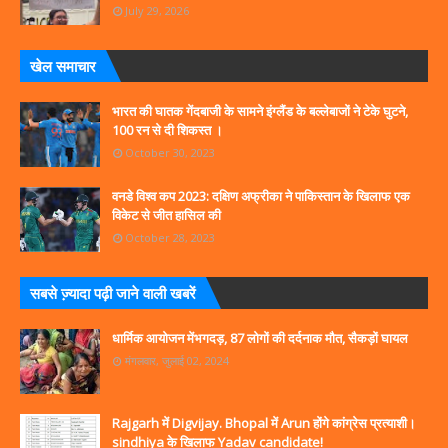
July 29, 2026
खेल समाचार
भारत की घातक गेंदबाजी के सामने इंग्लैंड के बल्लेबाजों ने टेके घुटने,
100 रन से दी शिकस्त ।
October 30, 2023
वनडे विश्व कप 2023: दक्षिण अफ्रीका ने पाकिस्तान के खिलाफ एक
विकेट से जीत हासिल की
October 28, 2023
सबसे ज्‍़यादा पढ़ी जाने वाली खबरें
धार्मिक आयोजन मेंभगदड़, 87 लोगों की दर्दनाक मौत, सैकड़ों घायल
मंगलवार, जुलाई 02, 2024
Rajgarh में Digvijay. Bhopal में Arun होंगे कांग्रेस प्रत्याशी।
sindhiya के खिलाफ Yadav candidate!