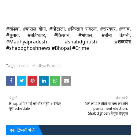
#खंडवा, #फसल बीमा, #घोटाला, #किसान संगठन, #सरकार, #जांच,
#चुनाव, #बहिष्कार, #किसान, #भोपाल, #बीमा कंपनी,
#Madhyapradesh #shabdghosh #शब्‍दघोष
#shabdghoshnews #Bhopal #Crime
Tags:
crime
Madhya Pradesh
पुराने
और नया
Bhopal में 7 मई को वोट पड़ेंगे । देखिए
MP की 29 सीटों पर कब कब होंगे
पूरा schedule
parliament election.
Shabdghosh में पूरा शेड्यूल
एक टिप्पणी भेजें