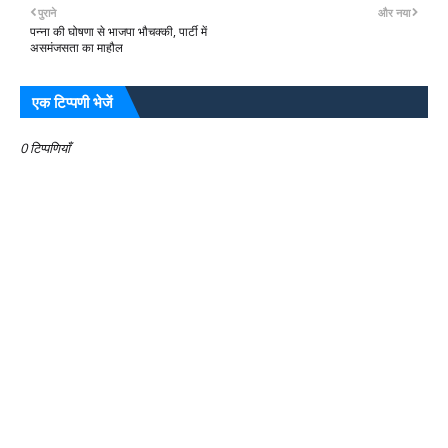
पुराने
और नया
पन्ना की घोषणा से भाजपा भौचक्की, पार्टी में
असमंजसता का माहौल
एक टिप्पणी भेजें
0 टिप्पणियाँ