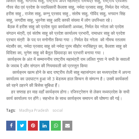
किशोर साहू, भागीरथ साहू, राष्ट्रीय अपर महामंत्री रामचंद्र साहू, राष्ट्रीय प्रवक्ता
गौरव सेठ एवं प्रदेश के पदाधिकारी कैलाश साहू, नर्मदा प्रसाद साहू, निर्मल देव नरेला,
हरीश साहू , राजेश साहू, कन्नू प्रसाद साहू , संतोष साहू, गोविंद साहू, भगवान सिंह
साहू, जगदीश साहू, भुवनेश साहू आदि काफी संख्या में लोग उपस्थित रहे।
बैठक में हरीश साहू को प्रदेश युवा कार्यकारी अध्यक्ष, निर्मल देव नरेला को प्रदेश
संगठन मंत्री, एवं संतोष साहू को प्रदेश कार्यालय प्रभारी, रामाधार साहू को प्रदेश
प्रचार मंत्री के पद पर मनोनीत किया गया । निर्मल देव नरेला को नीमच रतलाम
मंदसौर का, नर्मदा प्रसाद साहू को नर्मदा पुरम सीहोर नरसिंहपुर का, कैलाश साहू को
विदिशा का, भुनेश साहू को बैतूल छिंदवाड़ा का प्रभारी बनाया गया ।
कार्यक्रम के अंत में सम्माननीय राष्ट्रीय महामंत्री राम ललित गुप्ता ने सभी के सवालों
के जवाब ऐ और संगठन की नियमावली को प्रस्तुत किया
कार्यक्रम खत्म होने के बाद राष्ट्रीय तेली साहू महासंगठन का मध्यप्रदेश में अपना
कार्यालय का उदघाटन हुआ जो 3 बेडरूम हाल किचन से संम्पन्न है। उसमें कार्यकर्ता
को रहने ठहरने की बिसेस सुबिधा हैं।
हर सप्ताह हर माह वहाँ कार्यक्रम होगा‌। रजिस्ट्रेशन से लेकर मध्यप्रदेश के सभी
कार्य कार्यालय पर होंगे। सहभोज के साथ कार्यक्रम समापन की घोषणा की गई।
Tags:
Madhya Pradesh
social