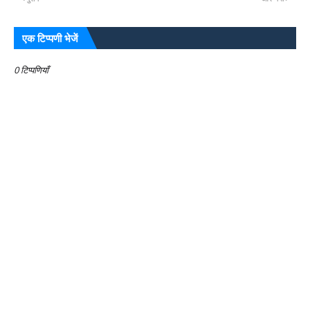
एक टिप्पणी भेजें
0 टिप्पणियाँ