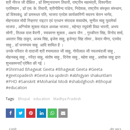
श्री नीरज जी दीक्षित , डॉ विष्णुनारायण तिवारी, राष्ट्रीय महामंत्री, विश्वगीता
प्रतिष्ठान , डॉ एस. के. तिवारी, श्रीगोविन्द पांडेय, निदेशक, राष्ट्रीय संस्कृत संस्थान,
डॉ विश्वबंधु, डॉ डमरूधर पति, भाजपा प्रदेश कार्यकारिणी सदस्य चेतन भार्गव,
मोहनलाल मोदी स्क्रिप्ट राइटर एवं प्रधान संपादक शब्दघोष, सुनील साहू युवामेर्चा
भाजपा , अग्निवेश शुक्ला मंडल अध्यक्ष भाजपा , महेन्द्र रघुवंशी विद्या भारती, अभय
सोनी , तिलक दास बैरागी , रमाकान्त शुक्ला , अक्षय जैन , गुरकीरत सिंह, विनोद शर्मा,
अवतार सिंह ठाकुर, अजब सिंह, बृजेश साहू, बृजेन्द्र सिंह तोमर , केदार मीणा, प्रमोद
साहू , डॉ घनश्याम साहू आदि शामिल है ।
उनके परिवार से दादाजी श्री श्यामलाल जी साहू, गोपीलाल जी नवलचंदजी साहू ,
मोहनबाबू साहू , नरेंद्र साहू, संतोष साहू , दिनेश साहू , महेश साहू , अशोक साहू द्वारा
शुभकामनाएँ प्रेषित की गई ।
#Shrimad Bhagwat Geeta #Bhagwat Geeta #Geeta
#geetopadesh #Geeta ka updesh #abhigyan shakuntlam
#PHD #Sanskrit #Mohanlal Modi #shabdghosh #Bhopal
#education
Tags:
Bhopal
education
Madhya Pradesh
पुराने
और नया