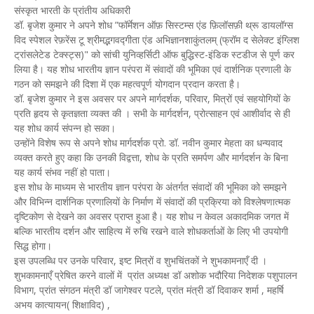
संस्कृत भारती के प्रांतीय अधिकारी
डॉ. बृजेश कुमार ने अपने शोध ”फॉर्मेशन ऑफ़ सिस्टम्स एंड फ़िलॉसफ़ी थ्रू डायलॉग्स
विद स्पेशल रेफ़रेंस टू श्रीमद्भगवद्गीता एंड अभिज्ञानशाकुंतलम् (फ्रॉम द सेलेक्ट इंग्लिश
ट्रांसलेटेड टेक्स्ट्स)" को सांची युनिव्हर्सिटी ऑफ बुद्धिस्ट-इंडिक स्टडीज से पूर्ण कर
लिया है। यह शोध भारतीय ज्ञान परंपरा में संवादों की भूमिका एवं दार्शनिक प्रणाली के
गठन को समझने की दिशा में एक महत्वपूर्ण योगदान प्रदान करता है।
डॉ. बृजेश कुमार ने इस अवसर पर अपने मार्गदर्शक, परिवार, मित्रों एवं सहयोगियों के
प्रति हृदय से कृतज्ञता व्यक्त की । सभी के मार्गदर्शन, प्रोत्साहन एवं आशीर्वाद से ही
यह शोध कार्य संपन्न हो सका।
उन्होंने विशेष रूप से अपने शोध मार्गदर्शक प्रो. डॉ. नवीन कुमार मेहता का धन्यवाद
व्यक्त करते हुए कहा कि उनकी विद्वत्ता, शोध के प्रति समर्पण और मार्गदर्शन के बिना
यह कार्य संभव नहीं हो पाता।
इस शोध के माध्यम से भारतीय ज्ञान परंपरा के अंतर्गत संवादों की भूमिका को समझने
और विभिन्न दार्शनिक प्रणालियों के निर्माण में संवादों की प्रक्रिया को विश्लेषणात्मक
दृष्टिकोण से देखने का अवसर प्राप्त हुआ है। यह शोध न केवल अकादमिक जगत में
बल्कि भारतीय दर्शन और साहित्य में रुचि रखने वाले शोधकर्ताओं के लिए भी उपयोगी
सिद्ध होगा।
इस उपलब्धि पर उनके परिवार, इष्ट मित्रों व शुभचिंतकों ने शुभकामनाएँ दी ।
शुभकामनाएँ प्रेषित करने वालों में प्रांत अध्यक्ष डॉ अशोक भदौरिया निदेशक पशुपालन
विभाग, प्रांत संगठन मंत्री डॉ जागेश्वर पटले, प्रांत मंत्री डॉ दिवाकर शर्मा , महर्षि
अभय कात्यायन( शिक्षाविद) ,