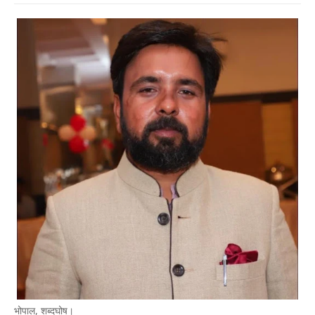
भोपाल, शब्दघोष।