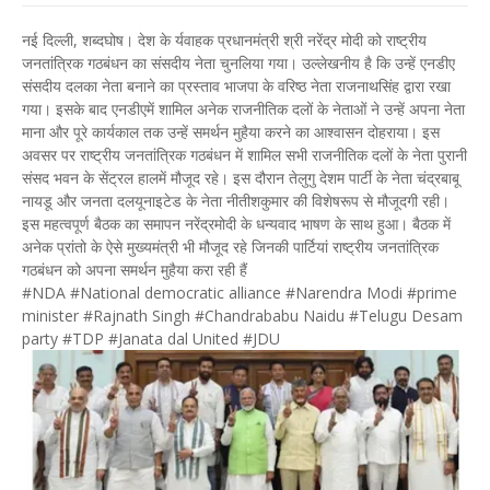
नई दिल्ली, शब्दघोष। देश के र्यवाहक प्रधानमंत्री श्री नरेंद्र मोदी को राष्ट्रीय
जनतांत्रिक गठबंधन का संसदीय नेता चुनलिया गया। उल्लेखनीय है कि उन्हें एनडीए
संसदीय दलका नेता बनाने का प्रस्ताव भाजपा के वरिष्ठ नेता राजनाथसिंह द्वारा रखा
गया। इसके बाद एनडीएमें शामिल अनेक राजनीतिक दलों के नेताओं ने उन्हें अपना नेता
माना और पूरे कार्यकाल तक उन्हें समर्थन मुहैया करने का आश्वासन दोहराया। इस
अवसर पर राष्ट्रीय जनतांत्रिक गठबंधन में शामिल सभी राजनीतिक दलों के नेता पुरानी
संसद भवन के सेंट्रल हालमें मौजूद रहे। इस दौरान तेलुगु देशम पार्टी के नेता चंद्रबाबू
नायडू और जनता दलयूनाइटेड के नेता नीतीशकुमार की विशेषरूप से मौजूदगी रही।
इस महत्वपूर्ण बैठक का समापन नरेंद्रमोदी के धन्यवाद भाषण के साथ हुआ। बैठक में
अनेक प्रांतो के ऐसे मुख्यमंत्री भी मौजूद रहे जिनकी पार्टियां राष्ट्रीय जनतांत्रिक
गठबंधन को अपना समर्थन मुहैया करा रही हैं
#NDA #National democratic alliance #Narendra Modi #prime
minister #Rajnath Singh #Chandrababu Naidu #Telugu Desam
party #TDP #Janata dal United #JDU