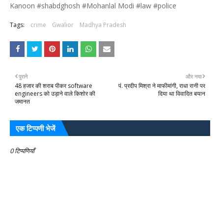
Kanoon #shabdghosh #Mohanlal Modi #law #police
Tags:
crime
Gwalior
Madhya Pradesh
पुराने
और नया
48 हजार की शराब पीकर software
पं. प्रदीप मिश्रा ने माफीमांगी, राधा रानी पर
engineers को उड़ाने वाले किशोर की
दिया था विवादित बयान
जमानत
एक टिप्पणी भेजें
0 टिप्पणियाँ