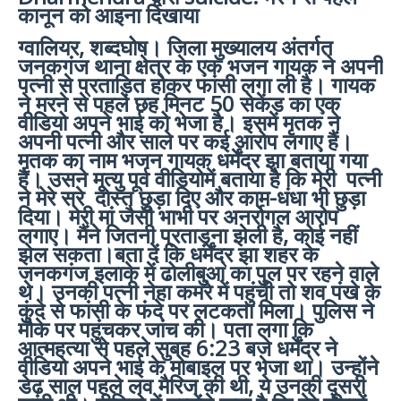
कानून को आइना दिखाया
ग्वालियर, शब्दघोष। जिला मुख्यालय अंतर्गत
जनकगंज थाना क्षेत्र के एक भजन गायक ने अपनी
पत्नी से प्रताड़ित होकर फांसी लगा ली है। गायक
ने मरने से पहले छह मिनट 50 सेकेंड का एक
वीडियो अपने भाई को भेजा है। इसमें मृतक ने
अपनी पत्नी और साले पर कई आरोप लगाए हैं।
मृतक का नाम भजन गायक धर्मेंद्र झा बताया गया
है। उसने मृत्यु पूर्व वीडियोमें बताया है कि मेरी पत्नी
ने मेरे सरे दोस्त छुड़ा दिए और काम-धंधा भी छुड़ा
दिया। मेरी मां जैसी भाभी पर अनर्रोगल आरोप
लगाए। मैंने जितनी प्रताड़ना झेली है, कोई नहीं
झेल सकता।बता दें कि धर्मेंद्र झा शहर के
जनकगंज इलाके में ढोलीबुआ का पुल पर रहने वाले
थे। उनकी पत्नी नेहा कमरे में पहुंची तो शव पंखे के
कुंदे से फांसी के फंदे पर लटकता मिला। पुलिस ने
मौके पर पहुंचकर जांच की। पता लगा कि
आत्महत्या से पहले सुबह 6:23 बजे धर्मेंद्र ने
वीडियो अपने भाई के मोबाइल पर भेजा था। उन्होंने
डेढ़ साल पहले लव मैरिज की थी, ये उनकी दूसरी