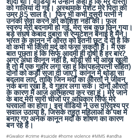
शादी थी। वीडियो में उन्होंने कहा है कि मेरे दोस्तों
को गालियां दी गईं। अस्थमाके पेशेंट मेरे पिता की
उम्र 85 साल है। फिर भी कभी दूसरी पत्नी ने
उनकी सेवा करने की कोशिश नहीं की। फल
स्वरुप मेरी बदनामी हो गई, मेरा सब कुछ छिन गया।
बड़े संघर्ष केबाद दुबारा से रेप्यूटेशन बनाई है मैंने।
भारत के कानून ने औरत को इतनी छूट दे दी है कि
वो कभी भी किसी मर्द को फंसा सकती हैं। मैं एक
बात पूछता हूं कि सिर्फ आदमी ही दोषी है हर बार?
अगर अंधा कानून नहीं है, थोड़ी सी भी आंख खुली
है तो मैं एक गुहार लगा रहा हूं कि(पहलेपत्नी सहित)
दोनों को कड़ी सजा दी जाए। कानून में थोड़ा सा
बदलाव लाएं, ताकि जिन मर्दों का औरतों ने जीवन
नर्क बना रखा है, वे गुहार लगा सकें। दोनों औरतों
के कारण मैं आज आत्महत्या कर रहा हूं। मेरे जाने
के बाद मेरी सारी चीजों पर अधिकार सिर्फ मेरे
घरवालों का होगा। इस वीडियो ने उस परिदृश्य पर
सवाल उठाया है, जिसके तहत महिलाओं के पक्ष में
बनाए गए अनेक कानून मर्दों के शोषण का कारण
बन रहे हैं।
#Gwalior #crime #suicide #home violence #MMS #andha