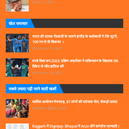
July 27, 2026
खेल समाचार
भारत की घातक गेंदबाजी के सामने इंग्लैंड के बल्लेबाजों ने टेके घुटने,
100 रन से दी शिकस्त ।
October 30, 2023
वनडे विश्व कप 2023: दक्षिण अफ्रीका ने पाकिस्तान के खिलाफ एक
विकेट से जीत हासिल की
October 28, 2023
सबसे ज्‍़यादा पढ़ी जाने वाली खबरें
धार्मिक आयोजन मेंभगदड़, 87 लोगों की दर्दनाक मौत, सैकड़ों घायल
मंगलवार, जुलाई 02, 2024
Rajgarh में Digvijay. Bhopal में Arun होंगे कांग्रेस प्रत्याशी।