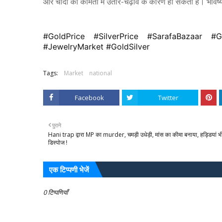
और चांदी की कीमतों में उतार-चढ़ाव के कारण हो सकती है। भविष्
#GoldPrice #SilverPrice #SarafaBazaar #
#JewelryMarket #GoldSilver
Tags:
Market
national
Facebook
Twitter
पुराने
Hani trap द्वारा MP का murder, चमड़ी उधेड़ी, मांस का कीमा बनाया, हड्डियां भ
डिस्पोज !
एक टिप्पणी भेजें
0 टिप्पणियाँ