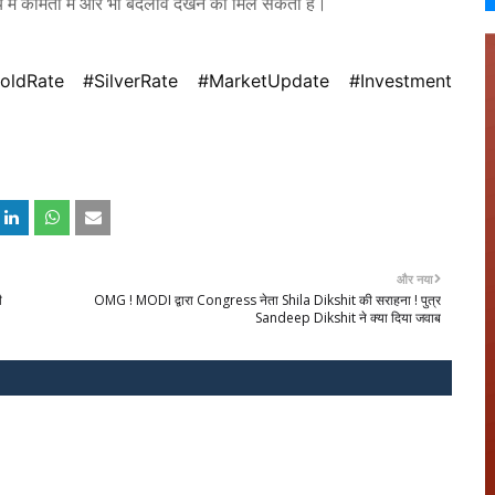
य में कीमतों में और भी बदलाव देखने को मिल सकता है।
GoldRate #SilverRate #MarketUpdate #Investment
और नया
ी
OMG ! MODI द्वारा Congress नेता Shila Dikshit की सराहना ! पुत्र
Sandeep Dikshit ने क्या दिया जवाब