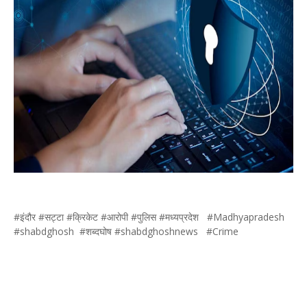
#इंदौर #सट्टा #क्रिकेट #आरोपी #पुलिस #मध्यप्रदेश #Madhyapradesh
#shabdghosh #शब्‍दघोष #shabdghoshnews #Crime