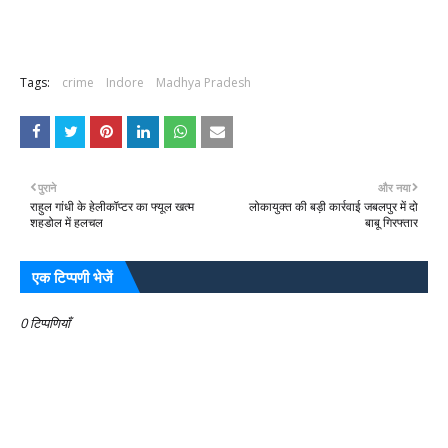
Tags:
crime
Indore
Madhya Pradesh
पुराने
और नया
राहुल गांधी के हेलीकॉप्टर का फ्यूल खत्म
लोकायुक्त की बड़ी कार्रवाई जबलपुर में दो
शहडोल में हलचल
बाबू गिरफ्तार
एक टिप्पणी भेजें
0 टिप्पणियाँ