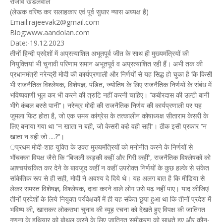
राजीव खंडेलवाल
(लेखक वरिष्ठ कर सलाहकार एवं पूर्व सुधार न्यास अध्यक्ष है)
Email:rajeevak2@gmail.com
Blog:www.aandolan.com
Date:-19.12.2023
तीनों हिन्दी प्रदेशों में अप्रत्याशित अभूतपूर्व जीत के साथ ही मुख्यमंत्रियों की
नियुक्तियां भी चुनावी परिणाम समान अभूतपूर्व व अप्रत्याशित रही हैं। अभी तक की
प्रधानमंत्री नरेन्द्री मोदी की कार्यप्रणाली और निर्णयों से यह सिद्ध हो चुका है कि किसी
भी राजनैतिक विश्लेषक, विशेषज्ञ, पंडित, ज्योतिष के लिए राजनैतिक निर्णयों के संबंध में
भविष्यवाणी भूल कर भी करने की त्रुटि नहीं करनी चाहिए। ‘‘कबीरदास की उल्टी बानी
भीगे कंबल बरसे पानी’’। नरेन्द्र मोदी की राजनैतिक निर्णय की कार्यप्रणाली पर यह
जुमला फिट होता है, जो एक समय कांग्रेस के तत्कालीन कोषाध्यक्ष सीताराम केसरी के
लिए बनाया गया था ‘‘न खाता न बही, जो केसरी कहे वही सही’’। ठीक इसी प्रकार ‘‘न
खाता न बही जो ....?’’।
़प्रथम मोदी-शाह युक्ति के उक्त मुख्यमंत्रियों को मनोनीत करने के निर्णयों से
भौंचक्का विपक्ष जैसे कि ‘‘बिजली कड़की कहीं और गिरी कहीं’’, राजनैतिक विश्लेषकों को
आश्चर्यचकित कर देने के बावजूद कहीं न कहीं उपरोक्त निर्णयों के कुछ हल्के से संकेत
सांकेतिक रूप से ही सही, मोदी ने अवश्य दे दिये थे। यह अलग बात है कि मीडिया से
लेकर समस्त विशेषज्ञ, विश्लेषक, दावा करने वाले लोग उसे पढ़ नहीं पाए। याद कीजिए!
तीनों प्रदेशों के लिये नियुक्त पर्यवेक्षकों में ही यह संकेत छुपा हुआ था कि तीनों प्रदेश में
भविष्य की, खासकर लोकसभा चुनाव की व्यूह रचना को देखते हुए विपक्ष की जातिगत
गणना के हथियार को बोथल करने के लिए जातिगत समीकरण को साधते हुए और कौन-