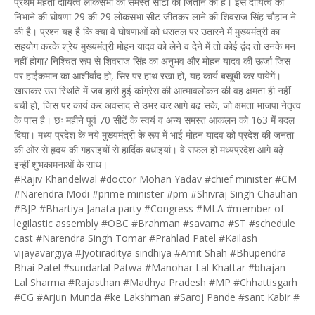
प्रथम महती दायित्व लोकसभा की समस्त सीटों को जिताने का है। इस दायित्व को
निभाने की घोषणा 29 की 29 लोकसभा सीट जीतकर लाने की शिवराज सिंह चौहान ने
की है। प्रश्न यह है कि क्या वे घोषणाओं को धरातल पर उतारने में मुख्यमंत्री का
सहयोग करके श्रेय मुख्यमंत्री मोहन यादव को लेने व देने में तो कोई द्वंद तो उनके मन
नहीं होगा? निश्चित रूप से शिवराज सिंह का अनुभव और मोहन यादव की ऊर्जा जिस
पर हाईकमान का आशीर्वाद हो, सिर पर हाथ रखा हो, यह कार्य बखूबी कर पायेगें।
खासकर उस स्थिति में जब हारी हुई कांग्रेस की आत्मावलोकन की वह क्षमता ही नहीं
बची हो, जिस पर कार्य कर अवसाद से उभर कर आगे बढ़ सके, जो क्षमता भाजपा नेतृत्व
के पास है। छः महीने पूर्व 70 सीटें के स्वयं व अन्य समस्त आकलन को 163 में बदल
दिया। मध्य प्रदेश के नये मुख्यमंत्री के रूप में भाई मोहन यादव को प्रदेश की जनता
की ओर से हृदय की गहराइयों से हार्दिक बधाइयां। वे सफल हो मध्यप्रदेश आगे बढ़े
इन्हीं शुभकामनाओं के साथ।
#Rajiv Khandelwal #doctor Mohan Yadav #chief minister #CM
#Narendra Modi #prime minister #pm #Shivraj Singh Chauhan
#BJP #Bhartiya Janata party #Congress #MLA #member of
legilastic assembly #OBC #Brahman #savarna #ST #schedule
cast #Narendra Singh Tomar #Prahlad Patel #Kailash
vijayavargiya #Jyotiraditya sindhiya #Amit Shah #Bhupendra
Bhai Patel #sundarlal Patwa #Manohar Lal Khattar #bhajan
Lal Sharma #Rajasthan #Madhya Pradesh #MP #Chhattisgarh
#CG #Arjun Munda #ke Lakshman #Saroj Pande #sant Kabir #