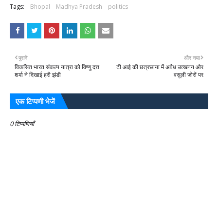
Tags:
Bhopal
Madhya Pradesh
politics
पुराने
और नया
विकसित भारत संकल्प यात्रा को विष्णु दत्त
टी आई की छत्रछाया में अवैध उत्खनन और
शर्मा ने दिखाई हरी झंडी
वसूली जोरों पर
एक टिप्पणी भेजें
0 टिप्पणियाँ