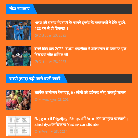
खेल समाचार
भारत की घातक गेंदबाजी के सामने इंग्लैंड के बल्लेबाजों ने टेके घुटने,
100 रन से दी शिकस्त ।
October 30, 2023
वनडे विश्व कप 2023: दक्षिण अफ्रीका ने पाकिस्तान के खिलाफ एक
विकेट से जीत हासिल की
October 28, 2023
सबसे ज्‍़यादा पढ़ी जाने वाली खबरें
धार्मिक आयोजन मेंभगदड़, 87 लोगों की दर्दनाक मौत, सैकड़ों घायल
मंगलवार, जुलाई 02, 2024
Rajgarh में Digvijay. Bhopal में Arun होंगे कांग्रेस प्रत्याशी।
sindhiya के खिलाफ Yadav candidate!
शनिवार, मार्च 23, 2024