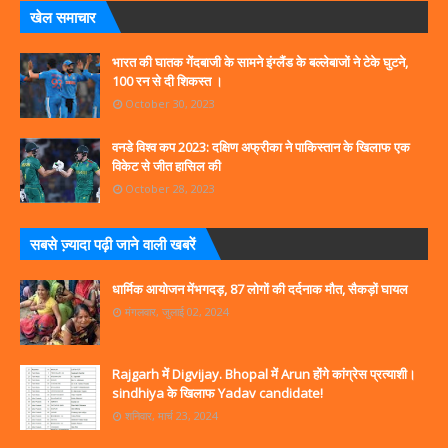
खेल समाचार
भारत की घातक गेंदबाजी के सामने इंग्लैंड के बल्लेबाजों ने टेके घुटने,
100 रन से दी शिकस्त ।
October 30, 2023
वनडे विश्व कप 2023: दक्षिण अफ्रीका ने पाकिस्तान के खिलाफ एक
विकेट से जीत हासिल की
October 28, 2023
सबसे ज्‍़यादा पढ़ी जाने वाली खबरें
धार्मिक आयोजन मेंभगदड़, 87 लोगों की दर्दनाक मौत, सैकड़ों घायल
मंगलवार, जुलाई 02, 2024
Rajgarh में Digvijay. Bhopal में Arun होंगे कांग्रेस प्रत्याशी।
sindhiya के खिलाफ Yadav candidate!
शनिवार, मार्च 23, 2024