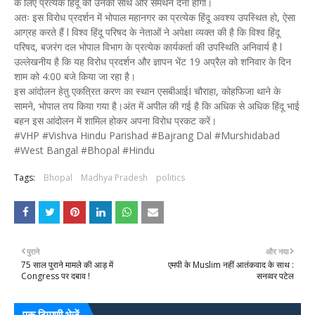
के लिए प्रत्येक हिंदू को उनका साथ और समर्थन देना होगा।
अतः इस विरोध प्रदर्शन में भोपाल महानगर का प्रत्येक हिंदू अवश्य उपस्थित हो, ऐसा
आग्रह करते हैं l विश्व हिंदू परिषद के नेताओं ने अपेक्षा व्यक्त की है कि विश्व हिंदू
परिषद, बजरंग दल भोपाल विभाग के प्रत्येक कार्यकर्ता की उपस्थिति अनिवार्य है l
उल्लेखनीय है कि यह विरोध प्रदर्शन और ज्ञापन भेंट 19 अप्रैल को शनिवार के दिन
शाम को 4:00 बजे किया जा रहा है।
इस आंदोलन हेतु एकत्रित करण का स्थान एसबीआईI चौराहा, कोहफिजा थाने के
सामने, भोपाल तय किया गया है।अंत में अपील की गई है कि अधिक से अधिक हिंदू भाई
बहन इस आंदोलन में शामिल होकर अपना विरोध प्रकट करें।
#VHP #Vishva Hindu Parishad #Bajrang Dal #Murshidabad
#West Bangal #Bhopal #Hindu
Tags:
Bhopal
Madhya Pradesh
politics
पुराने
और नया
75 साल पुराने मामले की आड़ में
एमपी के Muslim नहीं आतंकवाद के साथ :
Congress पर दबाव !
सनव्वर पटेल
एक टिप्पणी भेजें