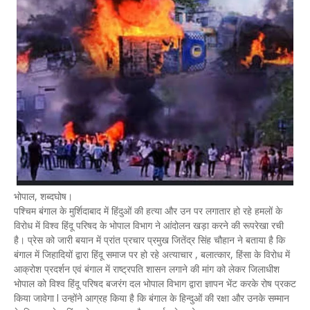
भोपाल, शब्दघोष।
पश्चिम बंगाल के मुर्शिदाबाद में हिंदुओं की हत्या और उन पर लगातार हो रहे हमलों के
विरोध में विश्व हिंदू परिषद के भोपाल विभाग ने आंदोलन खड़ा करने की रूपरेखा रची
है। प्रेस को जारी बयान में प्रांत प्रचार प्रमुख जितेंद्र सिंह चौहान ने बताया है कि
बंगाल में जिहादियों द्वारा हिंदू समाज पर हो रहे अत्याचार , बलात्कार, हिंसा के विरोध में
आक्रोश प्रदर्शन एवं बंगाल में राष्ट्रपति शासन लगाने की मांग को लेकर जिलाधीश
भोपाल को विश्व हिंदू परिषद बजरंग दल भोपाल विभाग द्वारा ज्ञापन भेंट करके रोष प्रकट
किया जावेगा l उन्होंने आग्रह किया है कि बंगाल के हिन्दुओं की रक्षा और उनके सम्मान