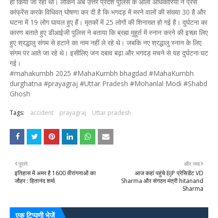
ही किया जा रहा था। लेकिन अब उत्तर प्रदेश पुलिस के आला अधिकारियों ने प्रेस
कांफ्रेंस करके विधिवत् घोषणा कर दी है कि भगदड़ में मरने वालों की संख्या 30 है और
घटना में 19 लोग घायल हुए हैं। मृतकों में 25 लोगों की शिनाख्त हो गई है। दुर्घटना का
कारण बताते हुए डीआईजी पुलिस ने बताया कि ब्रह्म मुहूर्त में स्नान करने की इच्छा लिए
हुए श्रद्धालु संगम से हटाने का नाम नहीं ले रहे थे। जबकि नए श्रद्धालु स्नान के लिए
संगम पर आते जा रहे थे। इसीलिए जन दबाव बढ़ा और भगदड़ मचने से यह दुर्घटना घट
गई।
#mahakumbh 2025 #MahaKumbh bhagdad #MahaKumbh
durghatna #prayagraj #Uttar Pradesh #Mohanlal Modi #Shabd
Ghosh
Tags:
accident
prayagraj
Uttar pradesh
पुराने
और नया
इतिहास में अमर है 1600 वीरांगनाओं का
आज कहां पहुंचे BJP प्रेसिडेंट VD
जौहर : हितानंद शर्मा
Sharma और संगठन मंत्री hitanand
Sharma
एक टिप्पणी भेजें