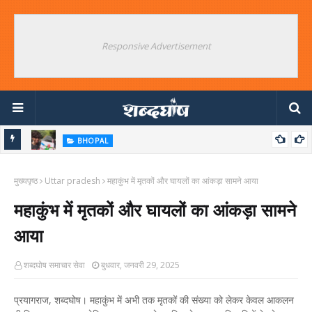
Responsive Advertisement
BHOPAL
अश्लीलता के लिए याद किया जाएगा जंतर मंतर का NEET आंदोलन
उ
मुख्यपृष्ठ
Uttar pradesh
महाकुंभ में मृतकों और घायलों का आंकड़ा सामने आया
ब
महाकुंभ में मृतकों और घायलों का आंकड़ा सामने
आया
शब्दघोष समाचार सेवा
बुधवार, जनवरी 29, 2025
प्रयागराज, शब्दघोष। महाकुंभ में अभी तक मृतकों की संख्या को लेकर केवल आकलन