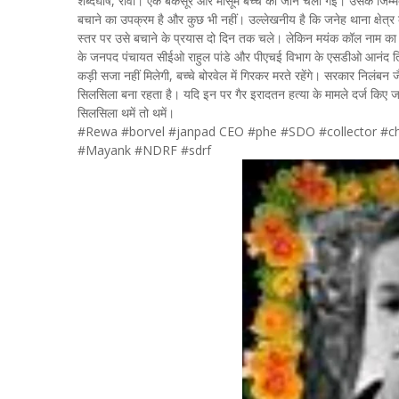
शब्दघोष, रीवा। एक बेकसूर और मासूम बच्चे की जान चली गई। उसके जिम्मे
बचाने का उपक्रम है और कुछ भी नहीं। उल्लेखनीय है कि जनेह थाना क्षेत्र के
स्तर पर उसे बचाने के प्रयास दो दिन तक चले। लेकिन मयंक कॉल नाम का बा
के जनपद पंचायत सीईओ राहुल पांडे और पीएचई विभाग के एसडीओ आनंद तिवा
कड़ी सजा नहीं मिलेगी, बच्चे बोरवेल में गिरकर मरते रहेंगे। सरकार निलंबन
सिलसिला बना रहता है। यदि इन पर गैर इरादतन हत्या के मामले दर्ज किए जाएं 
सिलसिला थमें तो थमें।
#Rewa #borvel #janpad CEO #phe #SDO #collector #ch
#Mayank #NDRF #sdrf